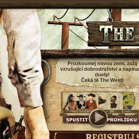
Prozkoumej novou zemi, zažij
vzrušující dobrodružství a napín
duely!
Čeká tě The West!