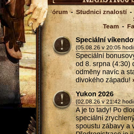
Fórum
-
Studnici znalostí
-
Team
-
F
Speciální víkend
(05.08.26 v 20:05 hodi
Speciální bonusový 
od 8. srpna (4:30) 
odměny navíc a st
divokého západu!
Yukon 2026
(02.08.26 v 21:42 hodi
A je to tady! Po d
speciální zrychlený
spoustu zábavy a 