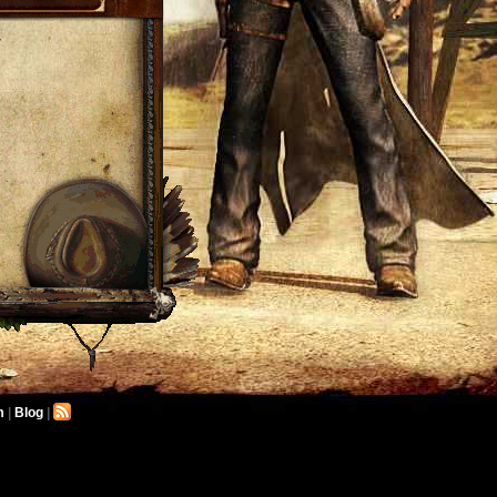
-
m
|
Blog
|