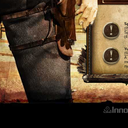
Sp
(0
Sp
(4
Y
(0
A 
mů
ny